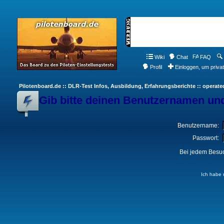
Wiki
Chat
FAQ
Profil
Einloggen, um priva
Pilotenboard.de :: DLR-Test Infos, Ausbildung, Erfahrungsberichte :: operate
Gib bitte deinen Benutzernamen und
Benutzername:
Passwort:
Bei jedem Besuc
Ich habe 