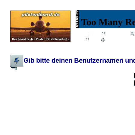
Wiki
Chat
FAQ
Profil
Einloggen, um priva
Pilotenboard.de :: DLR-Test Infos, Ausbildung, Erfahrungsberichte :: operate
Gib bitte deinen Benutzernamen und
Benutzername:
Passwort:
Bei jedem Besuc
Ich habe 