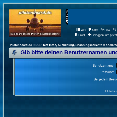
Wiki
Chat
FAQ
Profil
Einloggen, um priva
Pilotenboard.de :: DLR-Test Infos, Ausbildung, Erfahrungsberichte :: operate
Gib bitte deinen Benutzernamen und
Benutzername:
Passwort:
Bei jedem Besuc
Ich habe 