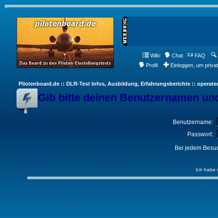
Wiki
Chat
FAQ
Profil
Einloggen, um priva
Pilotenboard.de :: DLR-Test Infos, Ausbildung, Erfahrungsberichte :: operate
Gib bitte deinen Benutzernamen und
Benutzername:
Passwort:
Bei jedem Besuc
Ich habe 