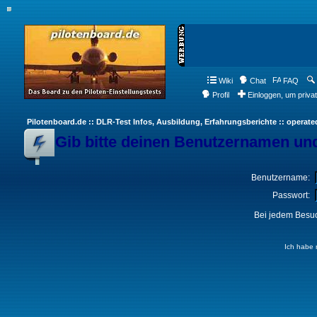
Wiki
Chat
FAQ
Profil
Einloggen, um priva
Pilotenboard.de :: DLR-Test Infos, Ausbildung, Erfahrungsberichte :: operate
Gib bitte deinen Benutzernamen und
Benutzername:
Passwort:
Bei jedem Besuc
Ich habe 