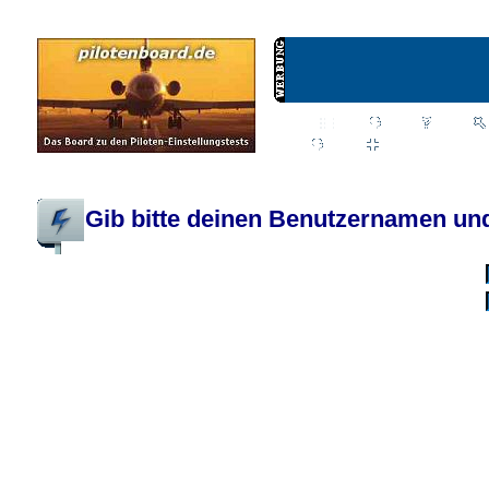
Wiki
Chat
FAQ
Profil
Einloggen, um priva
Pilotenboard.de :: DLR-Test Infos, Ausbildung, Erfahrungsberichte :: operate
Gib bitte deinen Benutzernamen und
Benutzername:
Passwort:
Bei jedem Besuc
Ich habe 