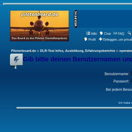
Wiki
Chat
FAQ
Profil
Einloggen, um priva
Pilotenboard.de :: DLR-Test Infos, Ausbildung, Erfahrungsberichte :: operate
Gib bitte deinen Benutzernamen und
Benutzername:
Passwort:
Bei jedem Besuc
Ich habe 