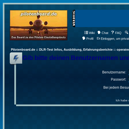
Wiki
Chat
FAQ
Profil
Einloggen, um priva
Pilotenboard.de :: DLR-Test Infos, Ausbildung, Erfahrungsberichte :: operate
Gib bitte deinen Benutzernamen und
Benutzername:
Passwort:
Bei jedem Besuc
Ich habe 