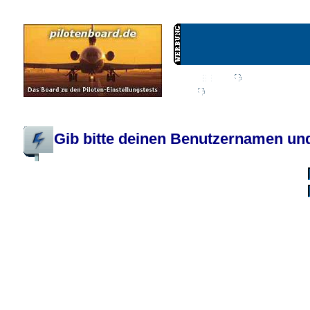
Wiki
Chat
FAQ
Profil
Einloggen, um priva
Pilotenboard.de :: DLR-Test Infos, Ausbildung, Erfahrungsberichte :: operate
Gib bitte deinen Benutzernamen und
Benutzername:
Passwort:
Bei jedem Besuc
Ich habe 