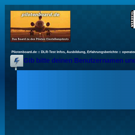
Pilotenboard.de :: DLR-Test Infos, Ausbildung, Erfahrungsberichte :: operate
Gib bitte deinen Benutzernamen und