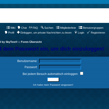
Wiki
Chat
FAQ
Suchen
Mitgliederliste
Benutzergruppen
Profil
Einloggen, um private Nachrichten zu lesen
Login
Registrieren
d by SkyTest® :: Foren-Übersicht
 dein Passwort ein, um dich einzuloggen!
Benutzername:
Passwort:
Bei jedem Besuch automatisch einloggen:
Ich habe mein Passwort vergessen!