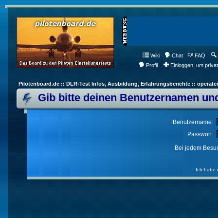
Wiki
Chat
FAQ
Profil
Einloggen, um priva
Pilotenboard.de :: DLR-Test Infos, Ausbildung, Erfahrungsberichte :: operate
Gib bitte deinen Benutzernamen und
Benutzername:
Passwort:
Bei jedem Besuc
Ich habe 