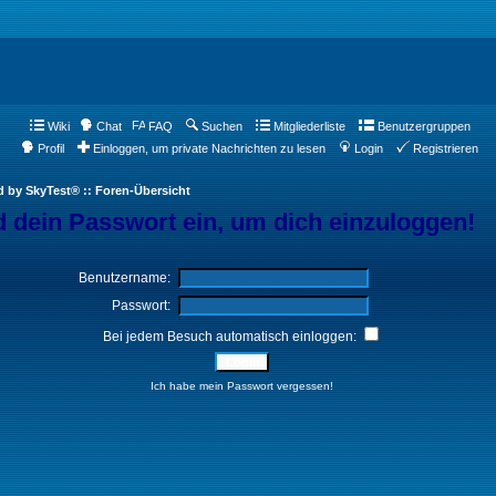
Wiki
Chat
FAQ
Suchen
Mitgliederliste
Benutzergruppen
Profil
Einloggen, um private Nachrichten zu lesen
Login
Registrieren
d by SkyTest® :: Foren-Übersicht
 dein Passwort ein, um dich einzuloggen!
Benutzername:
Passwort:
Bei jedem Besuch automatisch einloggen:
Ich habe mein Passwort vergessen!