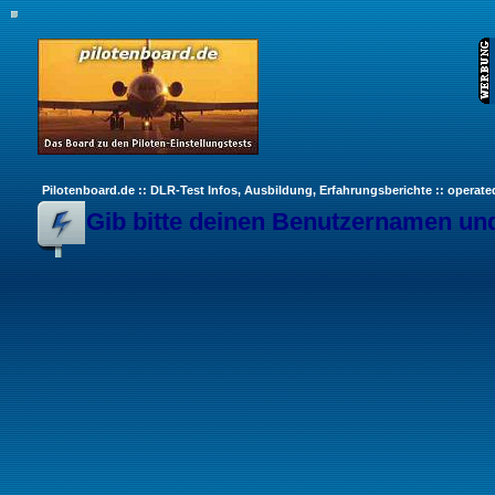
Pilotenboard.de :: DLR-Test Infos, Ausbildung, Erfahrungsberichte :: operate
Gib bitte deinen Benutzernamen und