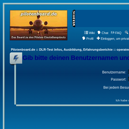
Wiki
Chat
FAQ
Profil
Einloggen, um priva
Pilotenboard.de :: DLR-Test Infos, Ausbildung, Erfahrungsberichte :: operate
Gib bitte deinen Benutzernamen und
Benutzername:
Passwort:
Bei jedem Besuc
Ich habe 