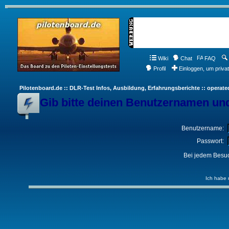
Wiki
Chat
FAQ
Profil
Einloggen, um priva
Pilotenboard.de :: DLR-Test Infos, Ausbildung, Erfahrungsberichte :: operate
Gib bitte deinen Benutzernamen und
Benutzername:
Passwort:
Bei jedem Besuc
Ich habe 