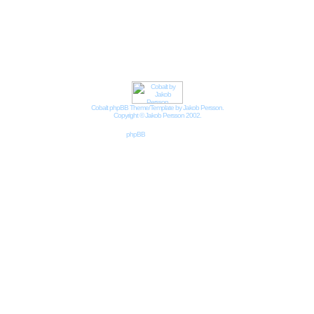
Impressum
Datenschutzbestimmungen nach DSGVO
Cobalt phpBB Theme/Template by Jakob Persson.
Copyright © Jakob Persson 2002.
Powered by
phpBB
© 2001, 2002 phpBB Group