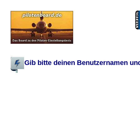
Pilotenboard.de :: DLR-Test Infos, Ausbildung, Erfahrungsberichte :: operate
Gib bitte deinen Benutzernamen und