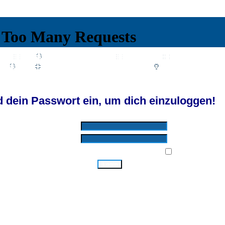
Wiki
Chat
FAQ
Suchen
Mitgliederliste
Benutzergruppen
Profil
Einloggen, um private Nachrichten zu lesen
Login
Registrieren
d by SkyTest® :: Foren-Übersicht
 dein Passwort ein, um dich einzuloggen!
Benutzername:
Passwort:
Bei jedem Besuch automatisch einloggen:
Ich habe mein Passwort vergessen!