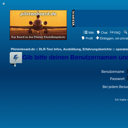
Wiki
Chat
FAQ
Profil
Einloggen, um priva
Pilotenboard.de :: DLR-Test Infos, Ausbildung, Erfahrungsberichte :: operate
Gib bitte deinen Benutzernamen und
Benutzername:
Passwort:
Bei jedem Besuc
Ich habe 