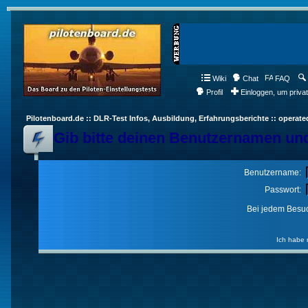
Wiki
Chat
FAQ
Profil
Einloggen, um priva
Pilotenboard.de :: DLR-Test Infos, Ausbildung, Erfahrungsberichte :: operate
Gib bitte deinen Benutzernamen und
Benutzername:
Passwort:
Bei jedem Besuc
Ich habe 