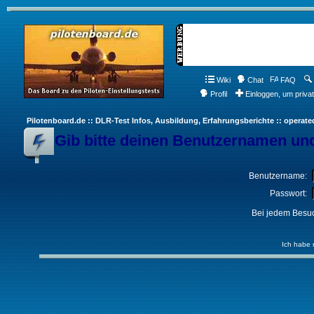
Wiki
Chat
FAQ
Profil
Einloggen, um priva
Pilotenboard.de :: DLR-Test Infos, Ausbildung, Erfahrungsberichte :: operate
Gib bitte deinen Benutzernamen und
Benutzername:
Passwort:
Bei jedem Besuc
Ich habe 