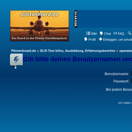
Wiki
Chat
FAQ
Profil
Einloggen, um priva
Pilotenboard.de :: DLR-Test Infos, Ausbildung, Erfahrungsberichte :: operate
Gib bitte deinen Benutzernamen und
Benutzername:
Passwort:
Bei jedem Besuc
Ich habe 