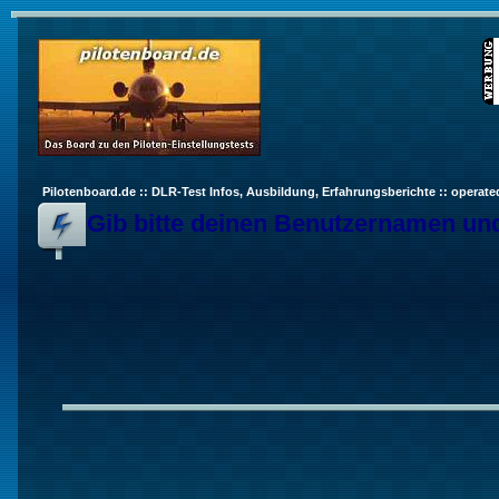
Pilotenboard.de :: DLR-Test Infos, Ausbildung, Erfahrungsberichte :: operate
Gib bitte deinen Benutzernamen und