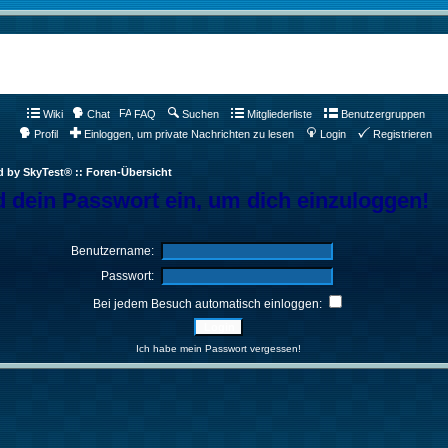
Wiki
Chat
FAQ
Suchen
Mitgliederliste
Benutzergruppen
Profil
Einloggen, um private Nachrichten zu lesen
Login
Registrieren
d by SkyTest® :: Foren-Übersicht
 dein Passwort ein, um dich einzuloggen!
Benutzername:
Passwort:
Bei jedem Besuch automatisch einloggen:
Ich habe mein Passwort vergessen!