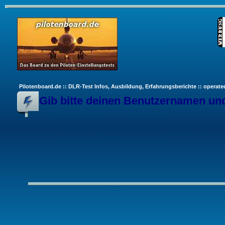
Pilotenboard.de :: DLR-Test Infos, Ausbildung, Erfahrungsberichte :: operate
Gib bitte deinen Benutzernamen und