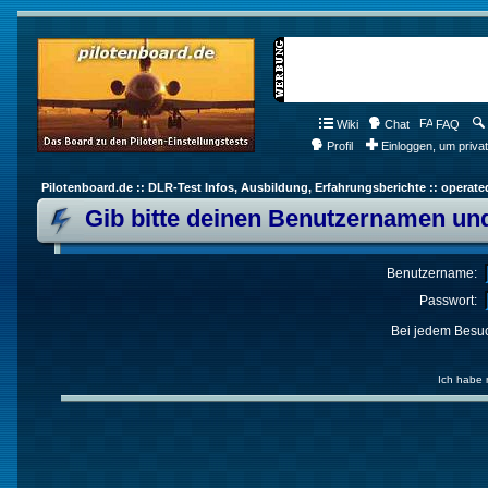
Wiki
Chat
FAQ
Profil
Einloggen, um priva
Pilotenboard.de :: DLR-Test Infos, Ausbildung, Erfahrungsberichte :: operate
Gib bitte deinen Benutzernamen und
Benutzername:
Passwort:
Bei jedem Besuc
Ich habe 