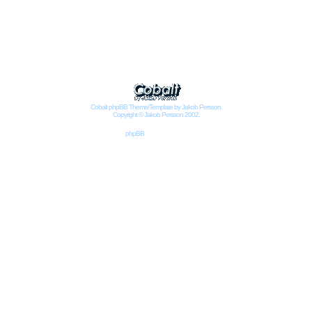
Impressum
Datenschutzbestimmungen nach DSGVO
Cobalt phpBB Theme/Template by Jakob Persson.
Copyright © Jakob Persson 2002.
Powered by
phpBB
© 2001, 2002 phpBB Group