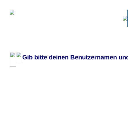
Pilotenboard.de :: DLR-Test Infos, Ausbildung, Erfahrungsberichte :: operate
Gib bitte deinen Benutzernamen und