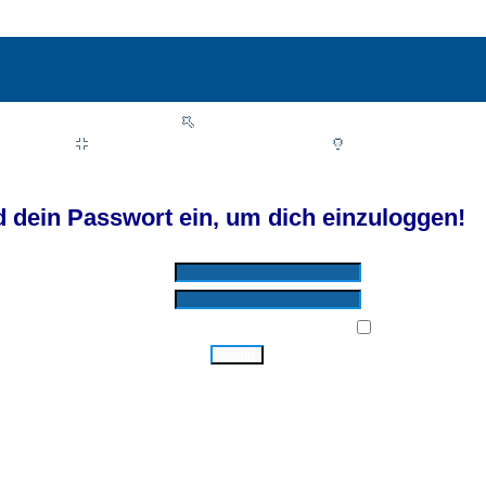
Wiki
Chat
FAQ
Suchen
Mitgliederliste
Benutzergruppen
Profil
Einloggen, um private Nachrichten zu lesen
Login
Registrieren
d by SkyTest® :: Foren-Übersicht
 dein Passwort ein, um dich einzuloggen!
Benutzername:
Passwort:
Bei jedem Besuch automatisch einloggen:
Ich habe mein Passwort vergessen!