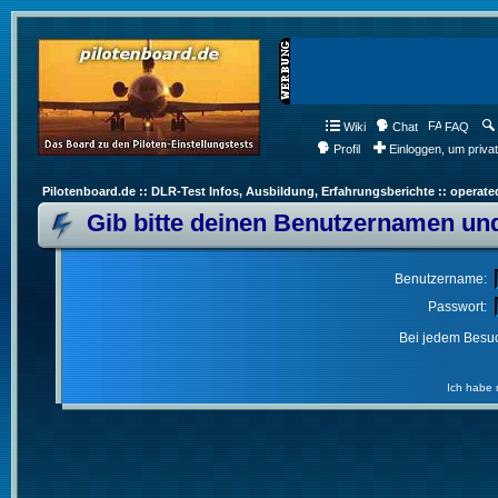
Wiki
Chat
FAQ
Profil
Einloggen, um priva
Pilotenboard.de :: DLR-Test Infos, Ausbildung, Erfahrungsberichte :: operate
Gib bitte deinen Benutzernamen und
Benutzername:
Passwort:
Bei jedem Besuc
Ich habe 