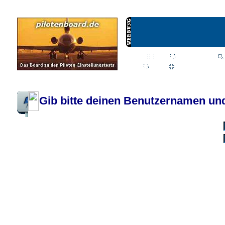
Wiki
Chat
FAQ
Profil
Einloggen, um priva
Pilotenboard.de :: DLR-Test Infos, Ausbildung, Erfahrungsberichte :: operate
Gib bitte deinen Benutzernamen und
Benutzername:
Passwort:
Bei jedem Besuc
Ich habe 