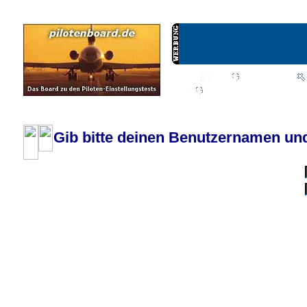
Wiki
Chat
FAQ
Profil
Einloggen, um priva
Pilotenboard.de :: DLR-Test Infos, Ausbildung, Erfahrungsberichte :: operate
Gib bitte deinen Benutzernamen und
Benutzername:
Passwort:
Bei jedem Besuc
Ich habe 