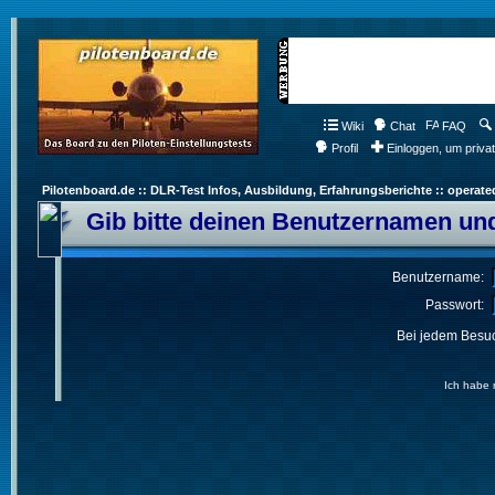
Wiki
Chat
FAQ
Profil
Einloggen, um priva
Pilotenboard.de :: DLR-Test Infos, Ausbildung, Erfahrungsberichte :: operate
Gib bitte deinen Benutzernamen und
Benutzername:
Passwort:
Bei jedem Besuc
Ich habe 