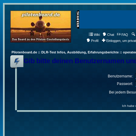
Wiki
Chat
FAQ
Profil
Einloggen, um priva
Pilotenboard.de :: DLR-Test Infos, Ausbildung, Erfahrungsberichte :: operate
Gib bitte deinen Benutzernamen und
Benutzername:
Passwort:
Bei jedem Besuc
Ich habe 