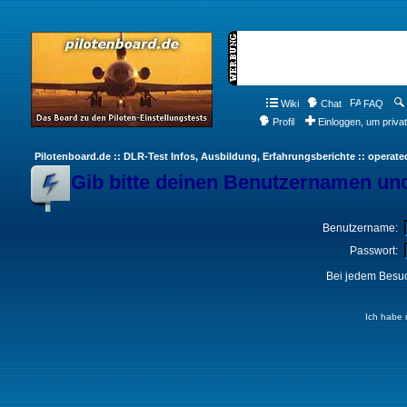
Wiki
Chat
FAQ
Profil
Einloggen, um priva
Pilotenboard.de :: DLR-Test Infos, Ausbildung, Erfahrungsberichte :: operate
Gib bitte deinen Benutzernamen und
Benutzername:
Passwort:
Bei jedem Besuc
Ich habe 