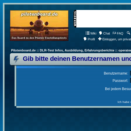
Wiki
Chat
FAQ
Profil
Einloggen, um priva
Pilotenboard.de :: DLR-Test Infos, Ausbildung, Erfahrungsberichte :: operate
Gib bitte deinen Benutzernamen und
Benutzername:
Passwort:
Bei jedem Besuc
Ich habe 