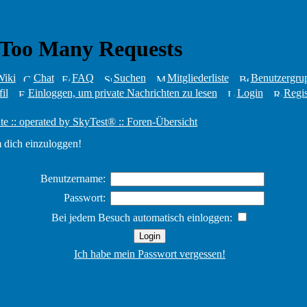
iki
Chat
FAQ
Suchen
Mitgliederliste
Benutzergru
il
Einloggen, um private Nachrichten zu lesen
Login
Regis
te :: operated by SkyTest® :: Foren-Übersicht
 dich einzuloggen!
Benutzername:
Passwort:
Bei jedem Besuch automatisch einloggen:
Ich habe mein Passwort vergessen!