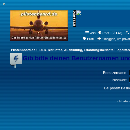
Wiki
Chat
FAQ
Profil
Einloggen, um priva
Pilotenboard.de :: DLR-Test Infos, Ausbildung, Erfahrungsberichte :: operate
Gib bitte deinen Benutzernamen und
Benutzername:
Passwort:
Bei jedem Besuc
Ich habe 