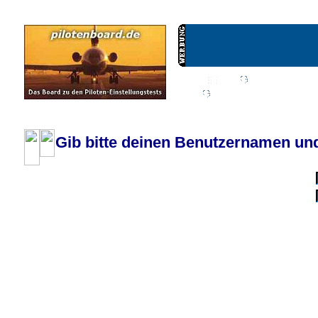
Wiki
Chat
FAQ
Profil
Einloggen, um priva
Pilotenboard.de :: DLR-Test Infos, Ausbildung, Erfahrungsberichte :: operate
Gib bitte deinen Benutzernamen und
Benutzername:
Passwort:
Bei jedem Besuc
Ich habe 