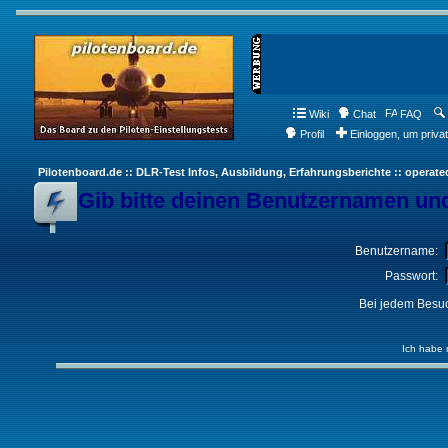
Wiki
Chat
FAQ
Profil
Einloggen, um priva
Pilotenboard.de :: DLR-Test Infos, Ausbildung, Erfahrungsberichte :: operate
Gib bitte deinen Benutzernamen und
Benutzername:
Passwort:
Bei jedem Besuc
Ich habe 