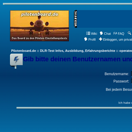
Wiki
Chat
FAQ
Profil
Einloggen, um priva
Pilotenboard.de :: DLR-Test Infos, Ausbildung, Erfahrungsberichte :: operate
Gib bitte deinen Benutzernamen und
Benutzername:
Passwort:
Bei jedem Besuc
Ich habe 