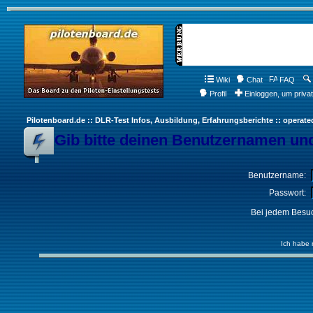
Wiki
Chat
FAQ
Profil
Einloggen, um priva
Pilotenboard.de :: DLR-Test Infos, Ausbildung, Erfahrungsberichte :: operate
Gib bitte deinen Benutzernamen und
Benutzername:
Passwort:
Bei jedem Besuc
Ich habe 