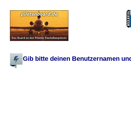
Pilotenboard.de :: DLR-Test Infos, Ausbildung, Erfahrungsberichte :: operate
Gib bitte deinen Benutzernamen und