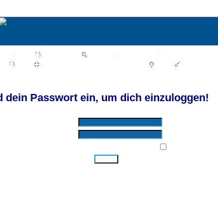
Wiki
Chat
FAQ
Suchen
Mitgliederliste
Benutzergruppen
Profil
Einloggen, um private Nachrichten zu lesen
Login
Registrieren
d by SkyTest® :: Foren-Übersicht
 dein Passwort ein, um dich einzuloggen!
Benutzername:
Passwort:
Bei jedem Besuch automatisch einloggen:
Ich habe mein Passwort vergessen!