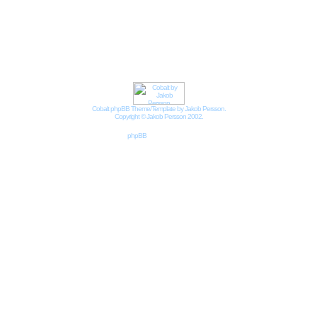
Impressum
Datenschutzbestimmungen nach DSGVO
Cobalt phpBB Theme/Template by Jakob Persson.
Copyright © Jakob Persson 2002.
Powered by
phpBB
© 2001, 2002 phpBB Group