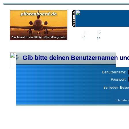
Wiki
Chat
FAQ
Profil
Einloggen, um priva
Pilotenboard.de :: DLR-Test Infos, Ausbildung, Erfahrungsberichte :: operate
Gib bitte deinen Benutzernamen und
Benutzername:
Passwort:
Bei jedem Besuc
Ich habe 