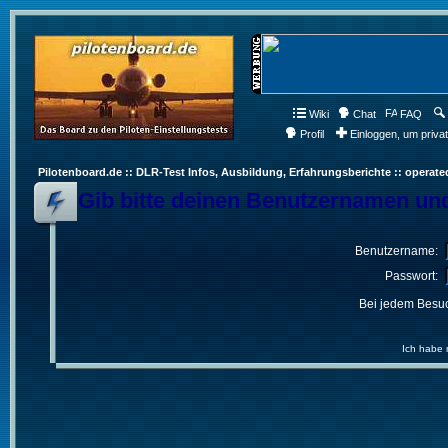
Wiki
Chat
FAQ
Profil
Einloggen, um priva
Pilotenboard.de :: DLR-Test Infos, Ausbildung, Erfahrungsberichte :: operate
Gib bitte deinen Benutzernamen und
Benutzername:
Passwort:
Bei jedem Besuc
Ich habe 