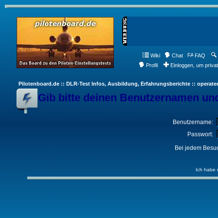
Wiki
Chat
FAQ
Profil
Einloggen, um priva
Pilotenboard.de :: DLR-Test Infos, Ausbildung, Erfahrungsberichte :: operate
Gib bitte deinen Benutzernamen und
Benutzername:
Passwort:
Bei jedem Besuc
Ich habe 