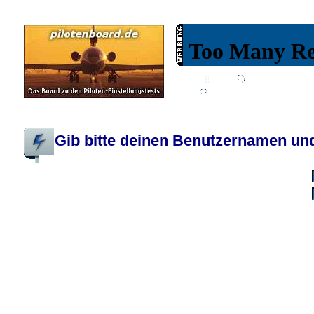
Wiki
Chat
FAQ
Profil
Einloggen, um priva
Pilotenboard.de :: DLR-Test Infos, Ausbildung, Erfahrungsberichte :: operate
Gib bitte deinen Benutzernamen und
Benutzername:
Passwort:
Bei jedem Besuc
Ich habe 