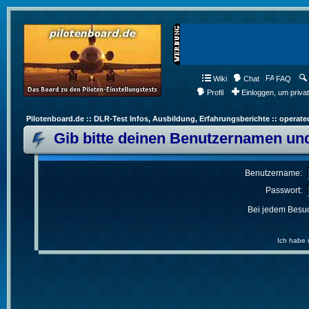
Wiki
Chat
FAQ
Profil
Einloggen, um priva
Pilotenboard.de :: DLR-Test Infos, Ausbildung, Erfahrungsberichte :: operate
Gib bitte deinen Benutzernamen und
Benutzername:
Passwort:
Bei jedem Besuc
Ich habe 