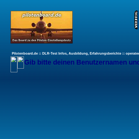
Pilotenboard.de :: DLR-Test Infos, Ausbildung, Erfahrungsberichte :: operate
Gib bitte deinen Benutzernamen und