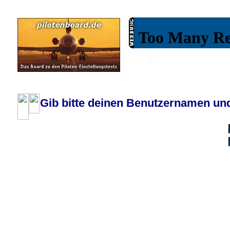
Wiki
Chat
FAQ
Profil
Einloggen, um priva
Pilotenboard.de :: DLR-Test Infos, Ausbildung, Erfahrungsberichte :: operate
Gib bitte deinen Benutzernamen und
Benutzername:
Passwort:
Bei jedem Besuc
Ich habe 