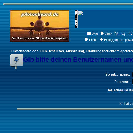
Wiki
Chat
FAQ
Profil
Einloggen, um priva
Pilotenboard.de :: DLR-Test Infos, Ausbildung, Erfahrungsberichte :: operate
Gib bitte deinen Benutzernamen und
Benutzername:
Passwort:
Bei jedem Besuc
Ich habe 