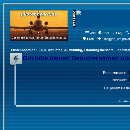
Wiki
Chat
FAQ
Profil
Einloggen, um priva
Pilotenboard.de :: DLR-Test Infos, Ausbildung, Erfahrungsberichte :: operate
Gib bitte deinen Benutzernamen und
Benutzername:
Passwort:
Bei jedem Besuc
Ich habe 