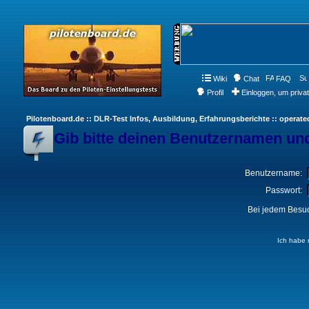
Wiki
Chat
FAQ
Profil
Einloggen, um priva
Pilotenboard.de :: DLR-Test Infos, Ausbildung, Erfahrungsberichte :: operate
Gib bitte deinen Benutzernamen und
Benutzername:
Passwort:
Bei jedem Besuc
Ich habe 