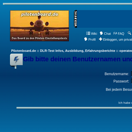
Wiki
Chat
FAQ
Profil
Einloggen, um priva
Pilotenboard.de :: DLR-Test Infos, Ausbildung, Erfahrungsberichte :: operate
Gib bitte deinen Benutzernamen und
Benutzername:
Passwort:
Bei jedem Besuc
Ich habe 