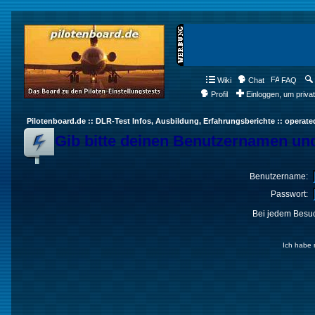
Wiki
Chat
FAQ
Profil
Einloggen, um priva
Pilotenboard.de :: DLR-Test Infos, Ausbildung, Erfahrungsberichte :: operate
Gib bitte deinen Benutzernamen und
Benutzername:
Passwort:
Bei jedem Besuc
Ich habe 