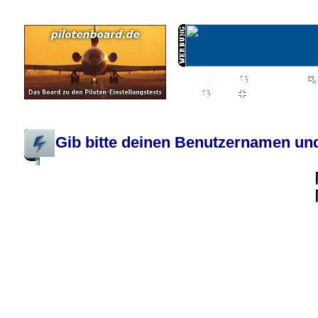
Wiki
Chat
FAQ
Profil
Einloggen, um priva
Pilotenboard.de :: DLR-Test Infos, Ausbildung, Erfahrungsberichte :: operate
Gib bitte deinen Benutzernamen und
Benutzername:
Passwort:
Bei jedem Besuc
Ich habe 